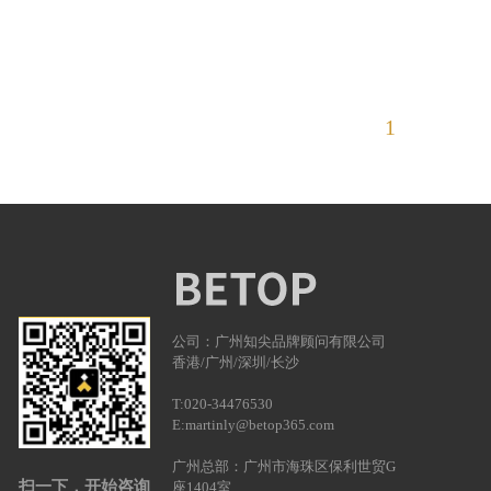
1
公司：广州知尖品牌顾问有限公司
香港/广州/深圳/长沙
T:020-34476530
E:martinly@betop365.com
广州总部：广州市海珠区保利世贸G
扫一下，开始咨询
座1404室